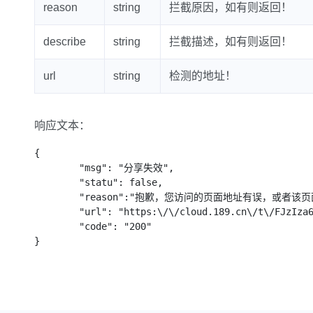
reason
string
拦截原因，如有则返回！
describe
string
拦截描述，如有则返回！
url
string
检测的地址！
响应文本：
{

	"msg": "分享失效",

	"statu": false,

	"reason":"抱歉，您访问的页面地址有误，或者该页面不存在",

	"url": "https:\/\/cloud.189.cn\/t\/FJzIza6NZnU",

	"code": "200"

}