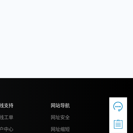

线支持
网站导航
线工单
网址安全

户中心
网址缩短