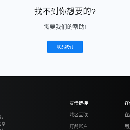
找不到你想要的?
需要我们的帮助!
联系我们
友情链接
在
域名互联
在
务，
的意
灯鸬账户
用