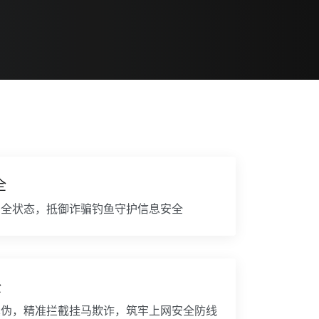
全
安全状态，抵御诈骗钓鱼守护信息安全
全
真伪，精准拦截挂马欺诈，筑牢上网安全防线