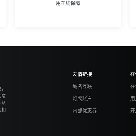
用在线保障
友情链接
在
域名互联
在
务，
的意
灯鸬账户
用
序从
的相
内部优惠券
开