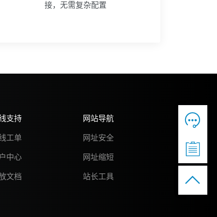
接，无需复杂配置

线支持
网站导航
线工单
网址安全

户中心
网址缩短

放文档
站长工具