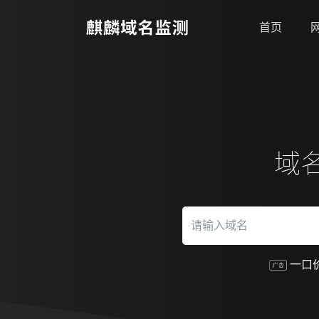
首页
域
一口