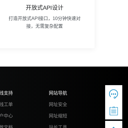
开放式API设计
打造开放式API接口，10分钟快速对
接，无需复杂配置

线支持
网站导航
线工单
网址安全

户中心
网址缩短
放文档
站长工具